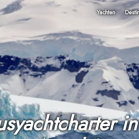
Yachten
Desti
usyachtcharter in