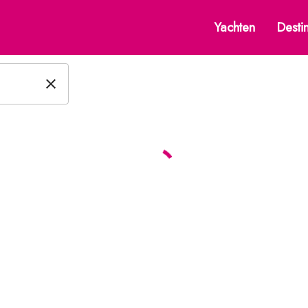
 suchen — Segelyachten — 
Yachten
Desti