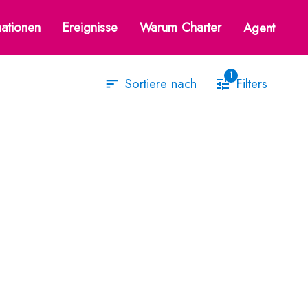
Nordeuropa
nationen
Ereignisse
Warum Charter
Agent
1
Filters
Sortiere nach