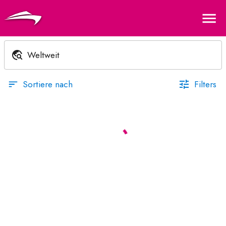
Luxusyachten zum Chartern s
Me
Suche
Sortiere nach
Filters