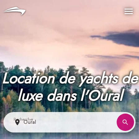
Langue
Devise
Me
Location de yachts de
luxe dans l'Oural
Rechercher