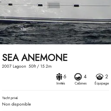
SEA ANEMONE
2007
Lagoon
50ft
/
15.2m
6
4
2
Invités
Cabines
Équipage
Yacht privé
Non disponible