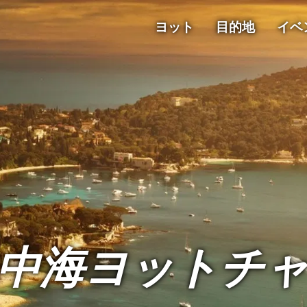
ヨット
目的地
イベ
中海ヨットチ