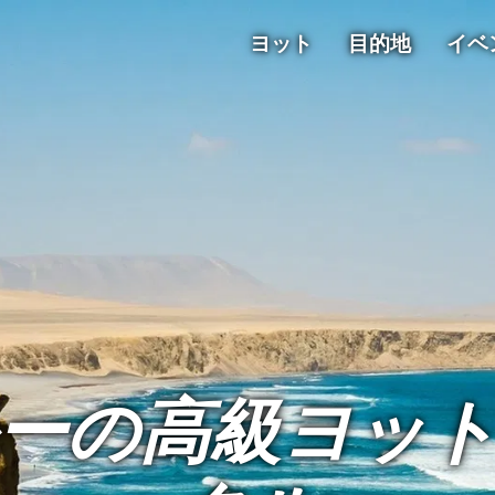
ヨット
目的地
イベ
ーの高級ヨッ