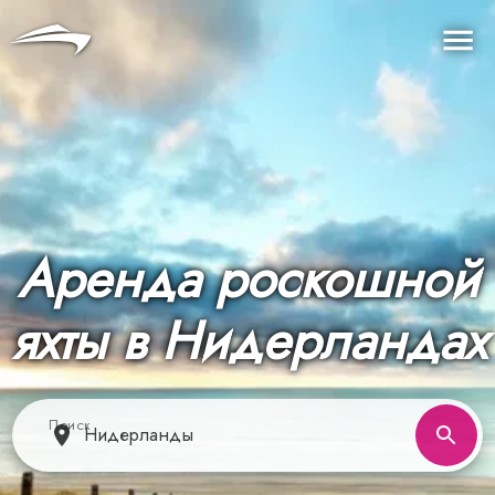
Язык
Валюта
Me
Аренда роскошной
яхты в Нидерландах
Поиск