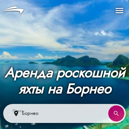
Язык
Валюта
Me
Аренда роскошной
яхты на Борнео
Поиск