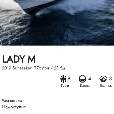
LADY M
2019
Sunseeker
77футов
/
23.6м
8
4
3
Гости
Каюты
Экипаж
Частная яхта
Недоступно