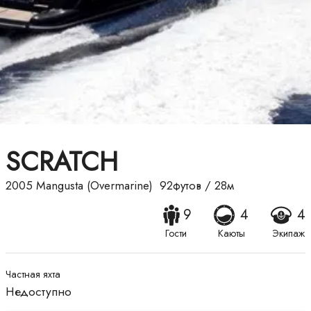
SCRATCH
2005
Mangusta (Overmarine)
92футов
/
28м
9
4
4
Гости
Каюты
Экипаж
Частная яхта
Недоступно