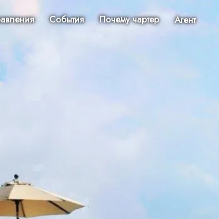
авления
События
Почему чартер
Агент