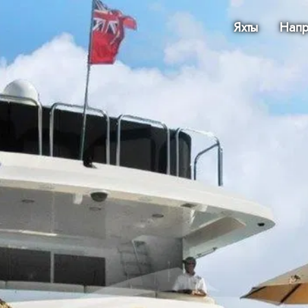
Яхты
Напр