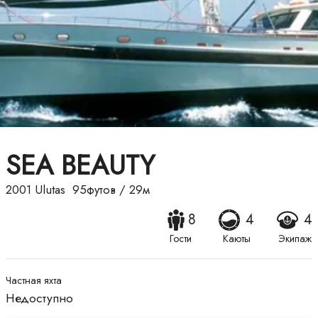
SEA BEAUTY
2001
Ulutas
95футов
/
29м
8
4
4
Гости
Каюты
Экипаж
Частная яхта
Недоступно