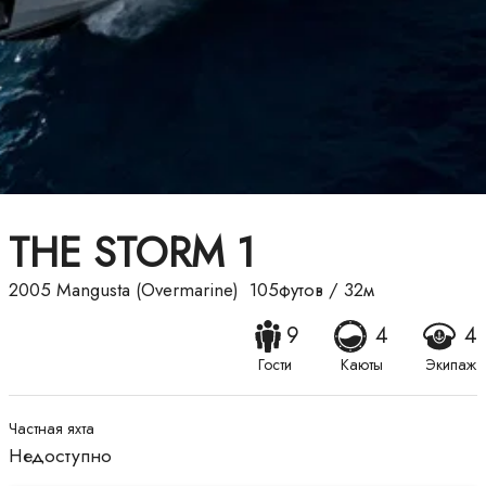
THE STORM 1
2005
Mangusta (Overmarine)
105футов
/
32м
9
4
4
Гости
Каюты
Экипаж
Частная яхта
Недоступно