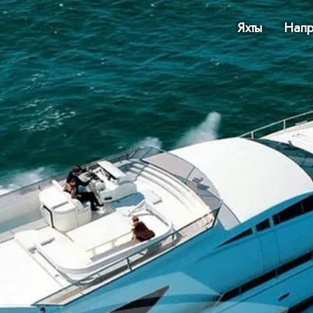
Яхты
Напр