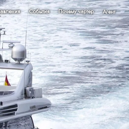
авления
События
Почему чартер
Агент