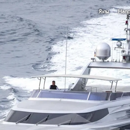
Яхты
Напр