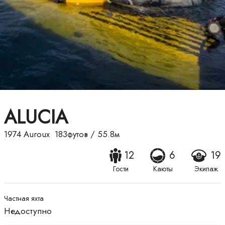
ALUCIA
1974
Auroux
183футов
/
55.8м
12
6
19
Гости
Каюты
Экипаж
Частная яхта
Недоступно