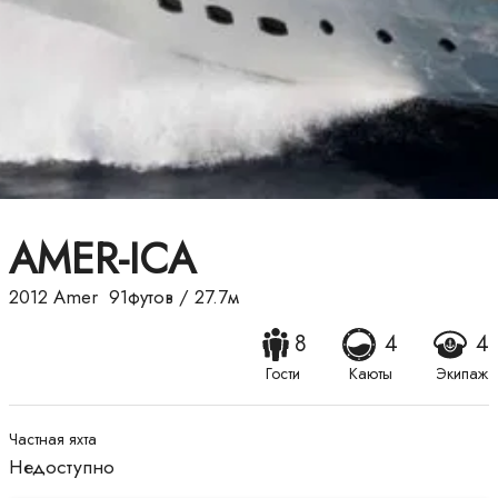
AMER-ICA
2012
Amer
91футов
/
27.7м
8
4
4
Гости
Каюты
Экипаж
Частная яхта
Недоступно