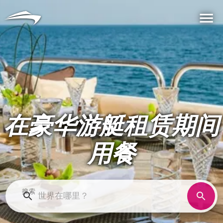
语言
货币
Me
在豪华游艇租赁期间
用餐
搜索