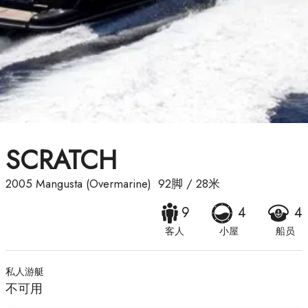
SCRATCH
2005
Mangusta (Overmarine)
92脚
/
28米
9
4
4
客人
小屋
船员
私人游艇
不可用