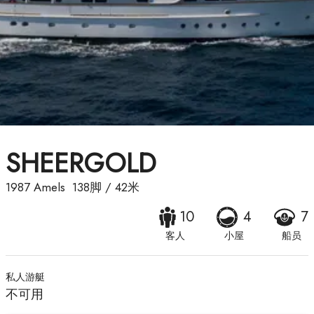
SHEERGOLD
1987
Amels
138脚
/
42米
10
4
7
客人
小屋
船员
私人游艇
不可用