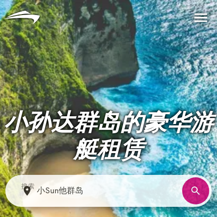
语言
货币
Me
小孙达群岛的豪华游
艇租赁
搜索