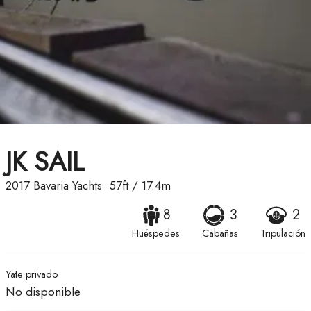
JK SAIL
2017
Bavaria Yachts
57ft
/
17.4m
8
3
2
Huéspedes
Cabañas
Tripulación
Yate privado
No disponible