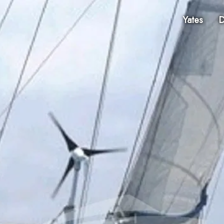
Yates
D