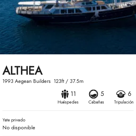
ALTHEA
1993
Aegean Builders
123ft
/
37.5m
11
5
6
Huéspedes
Cabañas
Tripulación
Yate privado
No disponible