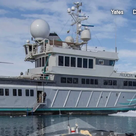
Yates
D