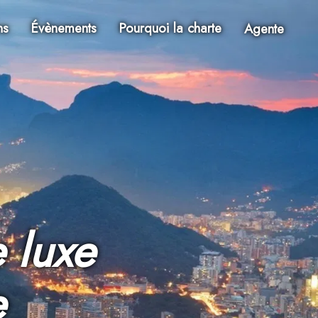
ns
Évènements
Pourquoi la charte
Agente
 luxe
e