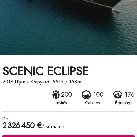
SCENIC ECLIPSE
2018
Uljanik Shipyard
551ft
/
168m
200
100
176
Invités
Cabines
Équipage
De
2 326 450 €
/ semaine