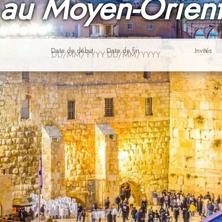
au Moyen-Orien
Date de début
Date de fin
Invités