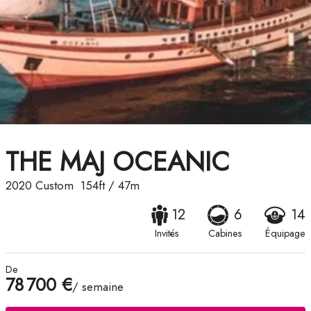
THE MAJ OCEANIC
2020
Custom
154ft
/
47m
12
6
14
Invités
Cabines
Équipage
De
78 700 €
/ semaine