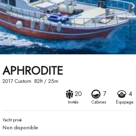
APHRODITE
2017
Custom
82ft
/
25m
20
7
4
Invités
Cabines
Équipage
Yacht privé
Non disponible