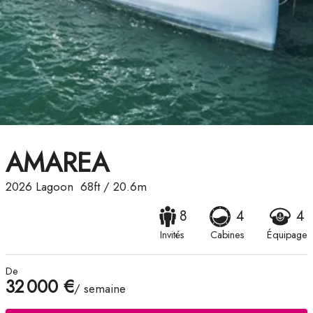
AMAREA
2026
Lagoon
68ft
/
20.6m
8
4
4
Invités
Cabines
Équipage
De
32 000 €
/ semaine