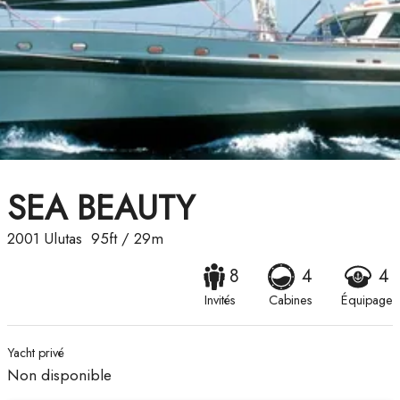
SEA BEAUTY
2001
Ulutas
95ft
/
29m
8
4
4
Invités
Cabines
Équipage
Yacht privé
Non disponible