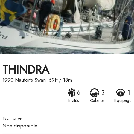
THINDRA
1990
Nautor's Swan
59ft
/
18m
6
3
1
Invités
Cabines
Équipage
Yacht privé
Non disponible