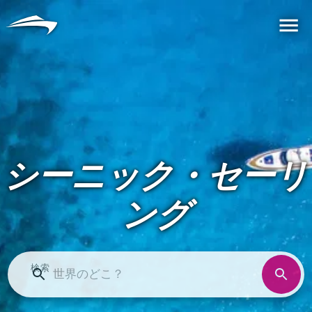
言語
通貨
Me
シーニック・セーリ
ング
検索