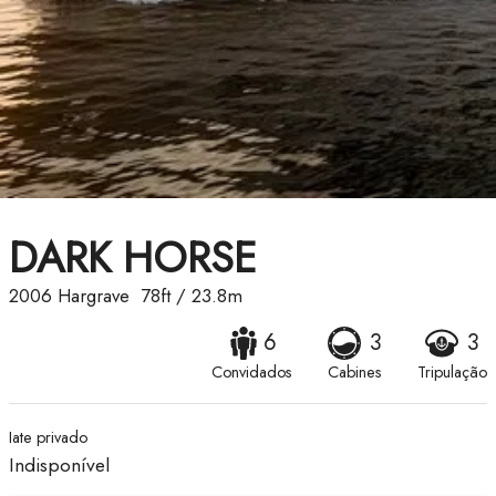
DARK HORSE
2006
Hargrave
78ft
/
23.8m
6
3
3
Convidados
Cabines
Tripulação
Iate privado
Indisponível