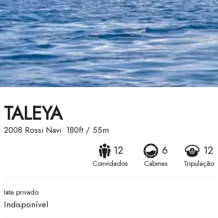
TALEYA
2008
Rossi Navi
180ft
/
55m
12
6
12
Convidados
Cabines
Tripulação
Iate privado
Indisponível