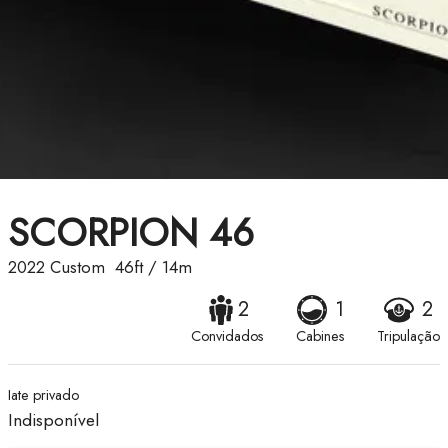
SCORPION 46
2022
Custom
46ft
/
14m
2
1
2
Convidados
Cabines
Tripulação
Iate privado
Indisponível