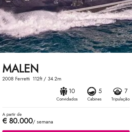
MALEN
2008
Ferretti
112ft
/
34.2m
10
5
7
Convidados
Cabines
Tripulação
A partir de
€ 80.000
/ semana