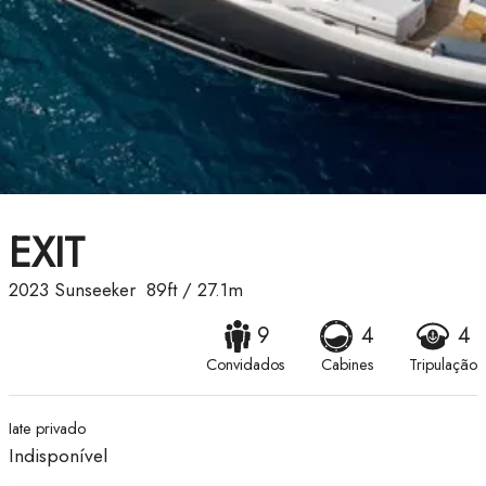
EXIT
2023
Sunseeker
89ft
/
27.1m
9
4
4
Convidados
Cabines
Tripulação
Iate privado
Indisponível