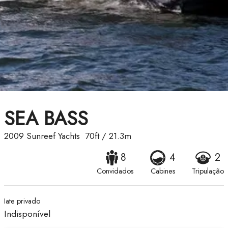
SEA BASS
2009
Sunreef Yachts
70ft
/
21.3m
8
4
2
Convidados
Cabines
Tripulação
Iate privado
Indisponível