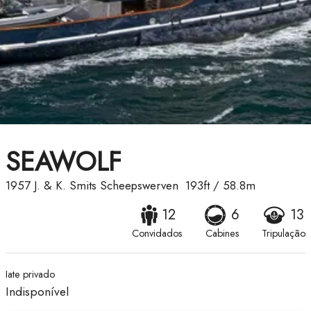
SEAWOLF
1957
J. & K. Smits Scheepswerven
193ft
/
58.8m
12
6
13
Convidados
Cabines
Tripulação
Iate privado
Indisponível