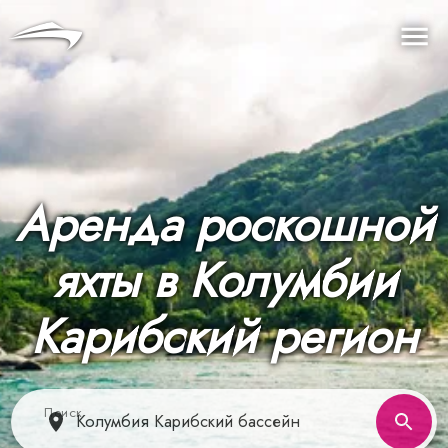
Язык
Валюта
Me
Аренда роскошной
яхты в Колумбии
Карибский регион
Поиск