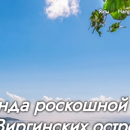
Яхты
Напр
нда роскошной 
Виргинских остр