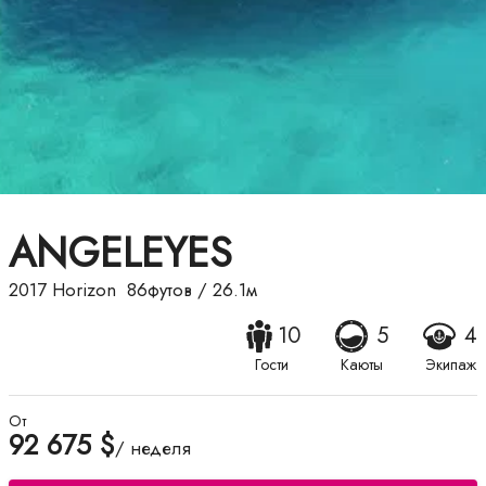
ANGELEYES
2017
Horizon
86футов
/
26.1м
10
5
4
Гости
Каюты
Экипаж
От
92 675 $
/ неделя