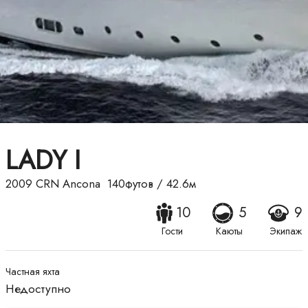
LADY I
2009
CRN Ancona
140футов
/
42.6м
10
5
9
Гости
Каюты
Экипаж
Частная яхта
Недоступно