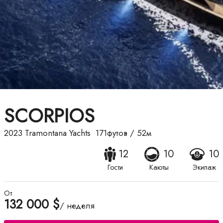
SCORPIOS
2023
Tramontana Yachts
171футов
/
52м
12
10
10
Гости
Каюты
Экипаж
От
132 000 $
/ неделя