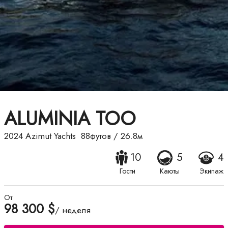
ALUMINIA TOO
2024
Azimut Yachts
88футов
/
26.8м
10
5
4
Гости
Каюты
Экипаж
От
98 300 $
/ неделя