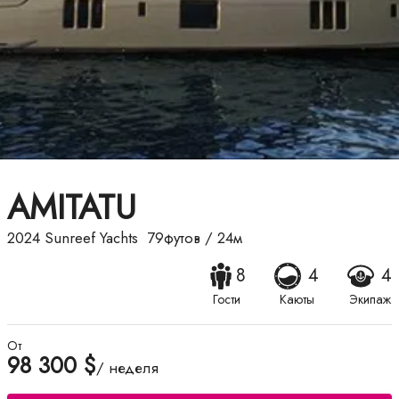
AMITATU
2024
Sunreef Yachts
79футов
/
24м
8
4
4
Гости
Каюты
Экипаж
От
98 300 $
/ неделя