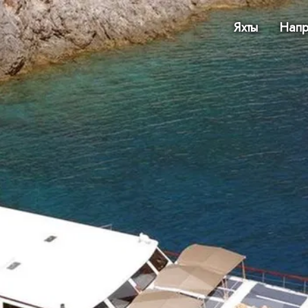
Яхты
Напр